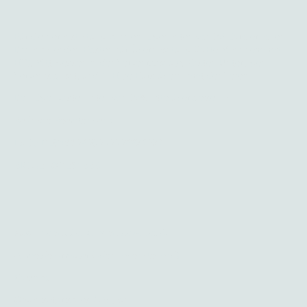
Für die Veranstaltung wird ein Eigenanteil von 75 Euro erhoben.
Die anfallenden Kosten für Übernachtung (JuHe Mannheim mit
HP), Mittagessen in der Verkehrsschule, Kosten Unterlagen
Verkehrswacht, und 1. Hilfe Kurs übernimmt der Verein.
Den Eigenkostenanteil von 75€ bitte überweisen an:
Badische Beamtenbank
IBAN: DE84660908000009972072
BIC GENODE61BBB
Alle Informationen zum download:
Anmeldeformular (oder nebenstehend)
Kurzinfo
Organisatorisches / Ablauf