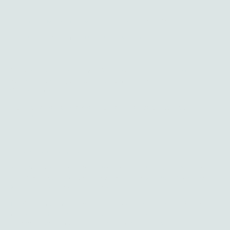
Datum Projektwochenende: 26.06. - 28.06.2026
Anmelde E-Mail: projekt
@
specialneeds.de
Jedes Kind erhält als Anmeldebestätigung ein Vorbereitungsheft
zu den Verkehrsregeln und richtigem Verhalten im
Straßenverkehr.
Das tragen eines Helmes während der Veranstaltung ist
Pflicht!
Bitte zudem Beachten:
Mit der Anmeldung verpflichten sich die Eltern die theoretischen
Unterlagen vor Veranstaltungsbeginn mit dem teilnehmenden
Kind gewissenhaft durchzuarbeiten.
Ihr Kind wird zum Veranstaltungsbeginn ausreichend Erfahrung
mit seinem Fahrzeug haben, um sich parallel auch auf die
Anweisungen der Ausbilder konzentrieren zu können.