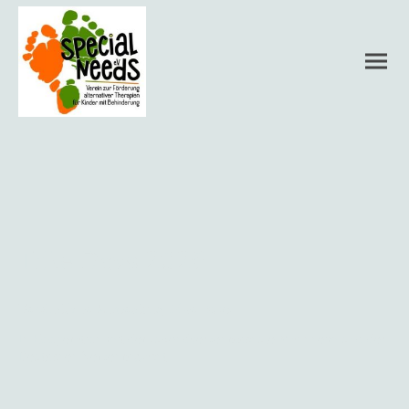
Trike Days 2026
Verbindliche Anmeldung Trike Days
In Kooperation mit der Jugendverkehrsschule Mannheim und der
Deutschen Verkehrswacht.