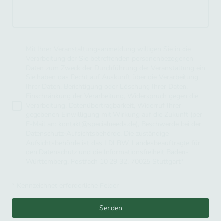
Mit Ihrer Veranstaltungsanmeldung willigen Sie in die
Verarbeitung der Sie betreffenden personenbezogenen
Daten zum Zweck der Durchführung der Veranstaltung ein.
Sie haben das Recht auf Auskunft über die Verarbeitung
Ihrer Daten, Berichtigung oder Löschung Ihrer Daten,
Einschränkung der Verarbeitung, Widerspruch gegen die
Verarbeitung, Datenübertragbarkeit, Widerruf Ihrer
gegebenen Einwilligung mit Wirkung auf die Zukunft (per
E-Mail an: kontakt@specialneeds.de), Beschwerde bei der
Datenschutz-Aufsichtsbehörde. Die zuständige
Aufsichtsbehörde ist das LDI BW, Landesbeauftragte für
den Datenschutz und die Informationsfreiheit Baden-
Württemberg, Postfach 10 29 32, 70025 Stuttgart
*
* Kennzeichnet erforderliche Felder
Senden